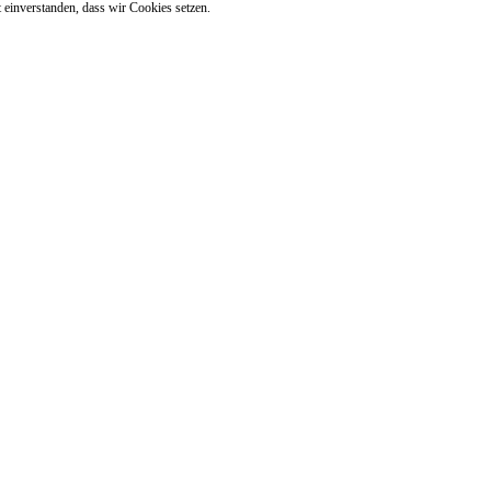
 einverstanden, dass wir Cookies setzen.
e
Chat
Sendeplan
Team